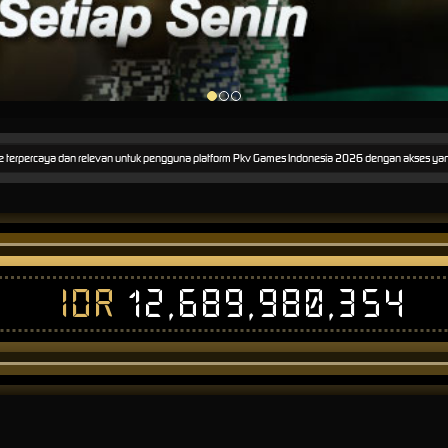
ercaya dan relevan untuk pengguna platform Pkv Games Indonesia 2026 dengan akses yang stabil 
IDR
12,689,980,354