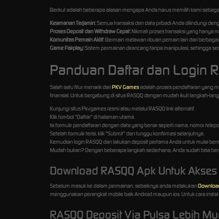
Berikut adalah beberapa alasan mengapa Anda harus memilih kami sebagai p
Keamanan Terjamin:
Semua transaksi dan data pribadi Anda dilindungi denga
Proses Deposit dan Withdraw Cepat:
Nikmati proses transaksi yang hanya 
Komunitas Pemain Aktif:
Bermain melawan ribuan pemain lain dari berbagai
Game Fairplay:
Sistem permainan dirancang tanpa manipulasi, sehingga semu
Panduan Daftar dan Login 
Salah satu fitur menarik dari
PKV Games
adalah proses pendaftaran yang mu
finansial. Untuk bergabung di situs RASQQ dengan mudah ikuti langkah-lang
Kunjungi situs Pkvgames resmi atau melalui RASQQ link alternatif.
Klik tombol "Daftar" di halaman utama.
Isi formulir pendaftaran dengan data yang benar seperti nama, nomor telep
Setelah formulir terisi, klik "Submit" dan tunggu konfirmasi selanjutnya.
Kemudian login RASQQ dan lakukan deposit pertama Anda untuk mulai ber
Mudah bukan? Dengan beberapa langkah sederhana, Anda sudah bisa berg
Download RASQQ Apk Untuk Akses
Sebelum masuk ke dalam permainan, sebaiknya anda melakukan
Download
menggunakan perangkat mobile baik Android maupun ios. Untuk cara instal
RASQQ Deposit Via Pulsa Lebih M