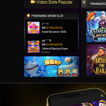
Video Slots Popular
PEMENANG MESIN SLOT
j****n
IDR
9,799,250.00
Sweet Bonanza 1000
ga****9
IDR
6,049,000.00
Gates of Olympus Super
Scatter
bisaju****8
IDR
4,630,000.00
Mahjong Wins 3 – Black
Scatter
j****n
IDR
4,617,500.00
Sweet Bonanza 1000
jaha****2
IDR
4,383,750.00