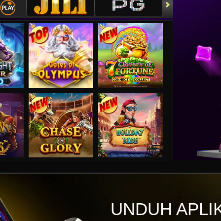
UNDUH APLIK