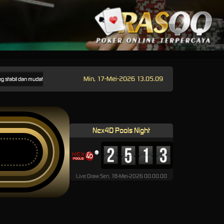
Min, 17-Mei-2026 13.05.09
dan mudah dijangkau.
Melalui RASQQ, pengguna dapat memperoleh pembaruan seputar Dominoqq 
Nex4D Pools Night
Live Draw Sen, 18-Mei-2026 00.00.00