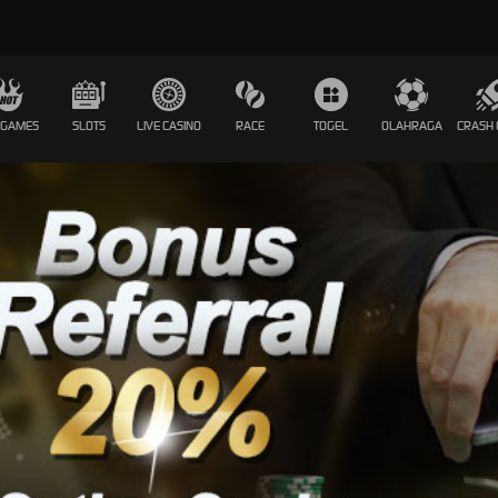
 GAMES
SLOTS
LIVE CASINO
RACE
TOGEL
OLAHRAGA
CRASH