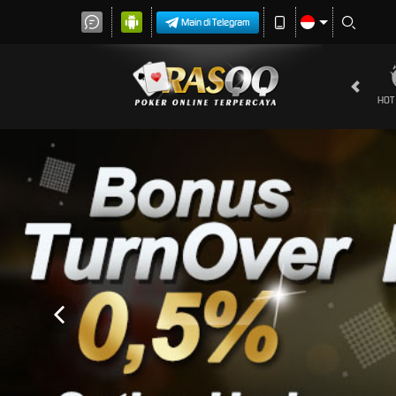
Main di Telegram
HOT