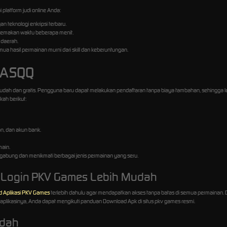
latform judi online Anda:
n teknologi enkripsi terbaru.
memakan waktu beberapa menit.
 daerah.
a hasil permainan murni dari skill dan keberuntungan.
RASQQ
dah dan gratis. Pengguna baru dapat melakukan pendaftaran tanpa biaya tambahan, sehingga le
kah berikut:
on, dan akun bank.
main.
abung dan menikmati berbagai jenis permainan yang seru.
 Login PKV Games Lebih Mudah
 Aplikasi PKV Games
terlebih dahulu agar mendapatkan akses tanpa batas di semua permainan. D
 aplikasinya, Anda dapat mengikuti panduan Download Apk di situs pkv games resmi.
udah