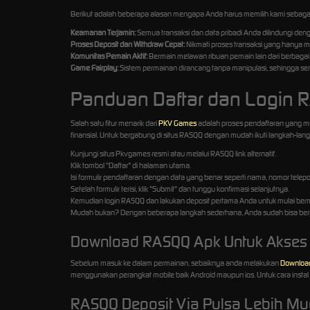
Berikut adalah beberapa alasan mengapa Anda harus memilih kami sebagai p
Keamanan Terjamin:
Semua transaksi dan data pribadi Anda dilindungi denga
Proses Deposit dan Withdraw Cepat:
Nikmati proses transaksi yang hanya 
Komunitas Pemain Aktif:
Bermain melawan ribuan pemain lain dari berbagai
Game Fairplay:
Sistem permainan dirancang tanpa manipulasi, sehingga semu
Panduan Daftar dan Login 
Salah satu fitur menarik dari
PKV Games
adalah proses pendaftaran yang mu
finansial. Untuk bergabung di situs RASQQ dengan mudah ikuti langkah-lang
Kunjungi situs Pkvgames resmi atau melalui RASQQ link alternatif.
Klik tombol "Daftar" di halaman utama.
Isi formulir pendaftaran dengan data yang benar seperti nama, nomor telep
Setelah formulir terisi, klik "Submit" dan tunggu konfirmasi selanjutnya.
Kemudian login RASQQ dan lakukan deposit pertama Anda untuk mulai ber
Mudah bukan? Dengan beberapa langkah sederhana, Anda sudah bisa berg
Download RASQQ Apk Untuk Akses
Sebelum masuk ke dalam permainan, sebaiknya anda melakukan
Download
menggunakan perangkat mobile baik Android maupun ios. Untuk cara instal
RASQQ Deposit Via Pulsa Lebih M