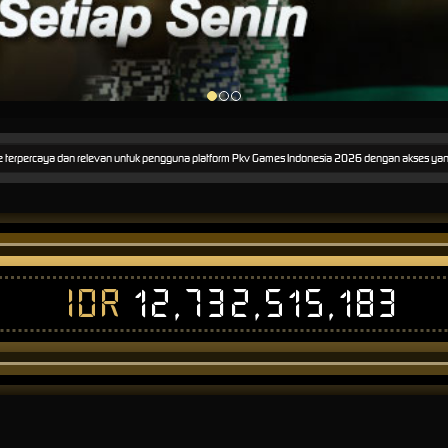
rcaya dan relevan untuk pengguna platform Pkv Games Indonesia 2026 dengan akses yang stabil 
IDR
12,732,515,183