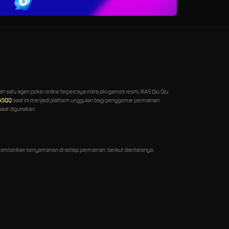
h satu agen poker online terpercaya mitra pkvgames resmi, RAS Qiu Qiu
ASQQ
saat ini menjadi platform unggulan bagi penggemar permainan
saat digunakan.
emberikan kenyamanan di setiap permainan, berikut diantaranya: