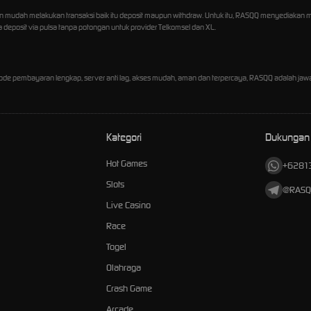
ah melakukan transaksi baik itu deposit maupun withdraw. Untuk itu, RASQQ menyediakan meto
ta deposit via pulsa tanpa potongan untuk provider Telkomsel dan XL.
tode pembayaran lengkap, server anti lag, akses mudah, aman dan terpercaya, RASQQ adalah jawab
Kategori
Dukungan
Hot Games
+6281
Slots
@RASQQ
Live Casino
Race
Togel
Olahraga
Crash Game
Arcade