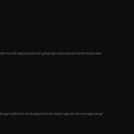
bih menarik bagi para pemain yang ingin mencoba permainan tanpa risiko
engan aplikasi ini, Anda dapat bermain kapan saja dan di mana saja hanya