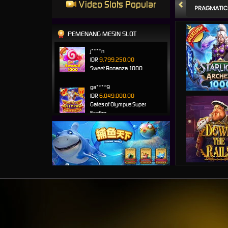
Video Slots Popular
PEMENANG MESIN SLOT
j****n
IDR
9,799,250.00
Sweet Bonanza 1000
ga****9
IDR
6,049,000.00
Gates of Olympus Super
Scatter
bisaju****8
IDR
4,630,000.00
Mahjong Wins 3 – Black
Scatter
j****n
IDR
4,617,500.00
Sweet Bonanza 1000
jaha****2
IDR
4,383,750.00