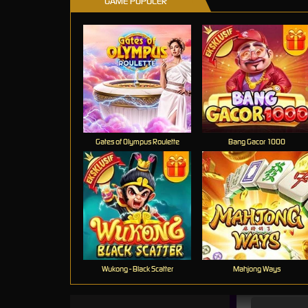
GAME POPULER
Gates of Olympus Roulette
Bang Gacor 1000
Wukong - Black Scatter
Mahjong Ways