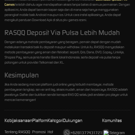
Games
terlebih dahulu agar mendapatkan akses tanpa batas di semua permainan. Dengan
aplikasi ini, Anda dapat bermain kapan saja dan di mana saja hanya menggunakan
perangkat mobile baik Android maupun ios. Untuk cara instal aplikasinya, Anda dapat
mengikuti panduan Download Apk di situs pkv games resmi.
RASQQ Deposit Via Pulsa Lebih Mudah
Dengan adanya metode pembayaran yang beragam, pemain dapat dengan mudah
melakukan transaksi baik itu deposit maupun withdraw. Untuk itu, RASQQ menyediakan
metode pembayaran yang aman dan fleksibel. seperti, Qris, Dana, OVO, Gopay, LinkAja,
Shopee Pay, semua jenis transfer Bank lokal Indonesia, serta deposit via pulsa tanpa
potongan untuk provider Telkomsel dan XL.
Kesimpulan
Jika Anda sedang mencari platform judi online yang terbukti membayar, metode
pembayaran lengkap, server anti lag, akses mudah, aman dan terpercaya, RASQQ adalah
jawabnya. Daftar dan buktikan sendiri kenapa RAS QQ selalu jadi andalan pro player untuk
mencari kemenangan!
Kebijaksanaan
Platform
Kategori
Dukungan
Komunitas
Tentang RASQQ
Promosi
Hot
+6281377431721
Telegram