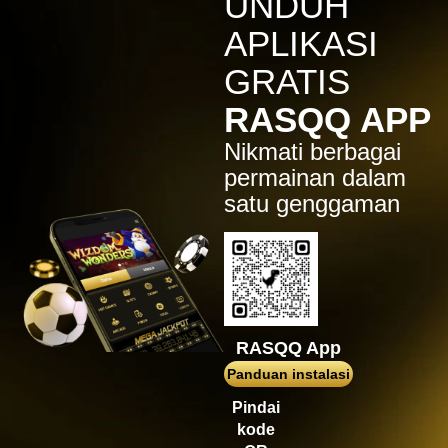
UNDUH
IDR
4,617,500.00
Sweet Bonanza 1000
APLIKASI
jaha****2
GRATIS
IDR
4,383,750.00
Gates of Olympus™
RASQQ APP
j****n
Nikmati berbagai
IDR
4,280,500.00
Sweet Bonanza 1000
permainan dalam
satu genggaman
jak****5
IDR
3,394,000.00
Mahjong Wins 2
su****4
IDR
2,619,600.00
Mahjong Wins 3 – Black
Scatter
RASQQ App
jaha****2
Panduan instalasi
IDR
2,369,000.00
Gates of Olympus™
Pindai
kode
jaha****2