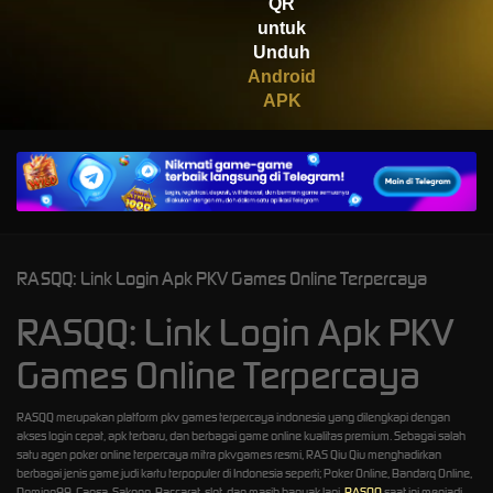
QR
IDR
2,200,500.00
Gates of Olympus™
untuk
Unduh
Android
APK
RASQQ: Link Login Apk PKV Games Online Terpercaya
RASQQ: Link Login Apk PKV
Games Online Terpercaya
RASQQ merupakan platform pkv games terpercaya indonesia yang dilengkapi dengan
akses login cepat, apk terbaru, dan berbagai game online kualitas premium. Sebagai salah
satu agen poker online terpercaya mitra pkvgames resmi, RAS Qiu Qiu menghadirkan
berbagai jenis game judi kartu terpopuler di Indonesia seperti; Poker Online, Bandarq Online,
Domino99, Capsa, Sakong, Baccarat, slot, dan masih banyak lagi.
RASQQ
saat ini menjadi