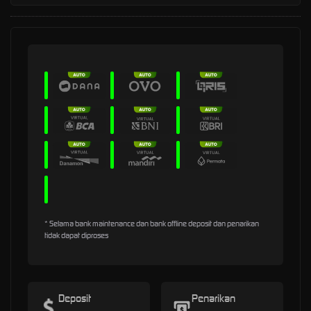
* Selama bank maintenance dan bank offline deposit dan penarikan
tidak dapat diproses
Deposit
Penarikan