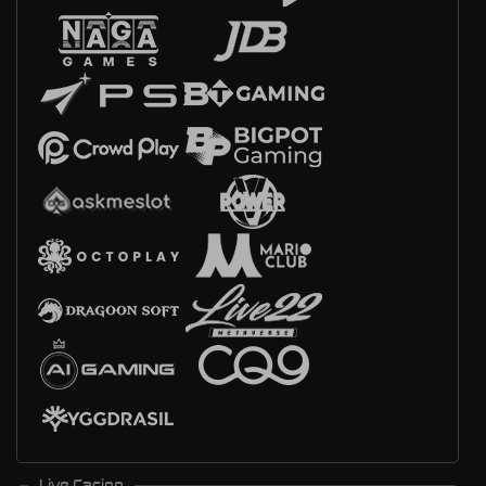
Live Casino