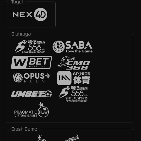
Togel
Olahraga
Crash Game