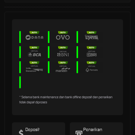
* Selama bank maintenance dan bank offline deposit dan penarikan
tidak dapat diproses
Deposit
Penarikan