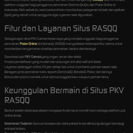
platform unggulan bagi penggemar permainan Domino QiuQiu dan Poker Online di
Indonesia. Oleh sebab itu, kami berkomitmen memberikan pelayanan terbaik dan aplikasi
(apk) yang ramah untuk pengguna agar nyaman saat digunakan.
Fitur dan Layanan Situs RASQQ
Sebagai agen situs PKV Games terpercaya yang menjadi unggulan bagi penggemar
permainan
Poker Online
di Indonesia, RASQQ menyediakan beberapa fitur utama untuk
memberikan kenyamanan di setiap permainan, berikut diantaranya:
Download apk
PKV Games
yang ringan, aman dan stabil.
Proses pendaftaran yang mudah dan dukungan link alternatif anti blokir.
Layanan pelanggan online 24 jam setiap hari untuk membantu pemain kapan saja.
Beragam jenis permainan kartu seperti
DominoQQ
,
BandarQ
,
Poker
, dan lainnya.
Bonus dan promo menarik untuk semua anggota baru maupun pemain lama.
Keunggulan Bermain di Situs PKV
RASQQ
Berikut adalah beberapa alasan mengapa Anda harus memilih kami sebagai platform judi
online Anda:
Keamanan Terjamin:
Semua transaksi dan data pribadi Anda dilindungi dengan teknologi
enkripsi terbaru.