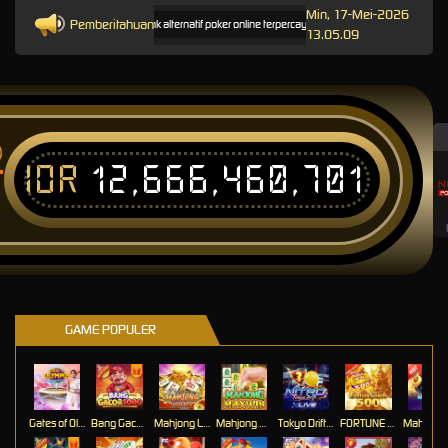
Min, 17-Mei-2026
Pemberitahuan
Q menyediakan informasi link alternatif poker online terpercaya dan relevan untuk pengguna pl
13.05.09
IDR
12,666,460,701
T
GAME POPULER
Gates of Olympus Roulette
Bang Gacor 1000
Mahjong Legend
Mahjong MaxWin
Tokyo Drift Nitro
FORTUNE GARUDA 500
Mahj