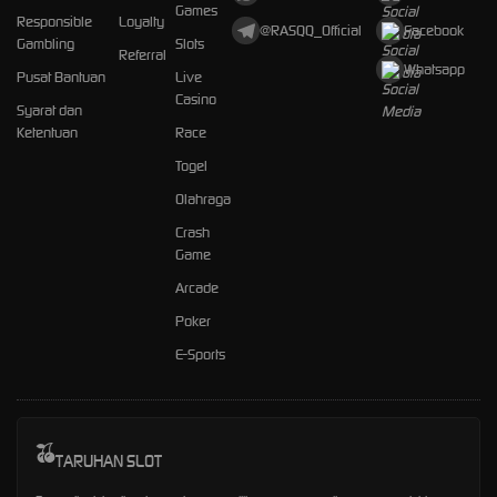
Games
Responsible
Loyalty
@RASQQ_Official
Facebook
Gambling
Slots
Referral
Whatsapp
Pusat Bantuan
Live
Casino
Syarat dan
Ketentuan
Race
Togel
Olahraga
Crash
Game
Arcade
Poker
E-Sports
TARUHAN SLOT