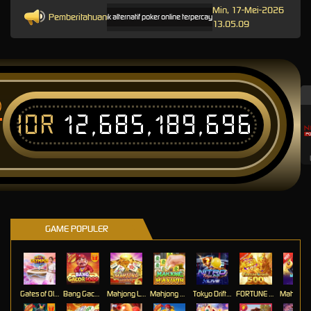
Min, 17-Mei-2026
Pemberitahuan
 menyediakan informasi link alternatif poker online terpercaya dan relevan untuk pengguna pla
13.05.09
IDR
12,685,189,696
T
GAME POPULER
Gates of Olympus Roulette
Bang Gacor 1000
Mahjong Legend
Mahjong MaxWin
Tokyo Drift Nitro
FORTUNE GARUDA 500
Mahj