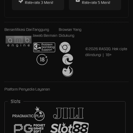
Rata-rata 3 Menit
Rata-rata 5 Menit
Bersertifikasi Dari
Tanggung
Browser Yang
Jawab Bermain
Didukung
©2026 RASQQ. Hak cipta
dilindungi | 18+
Platform Penyedia Layanan
Slots