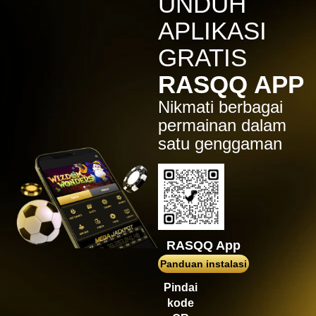
UNDUH
IDR
4,617,500.00
Sweet Bonanza 1000
APLIKASI
jaha****2
GRATIS
IDR
4,383,750.00
Gates of Olympus™
RASQQ APP
j****n
Nikmati berbagai
IDR
4,280,500.00
Sweet Bonanza 1000
permainan dalam
satu genggaman
jak****5
IDR
3,394,000.00
Mahjong Wins 2
su****4
IDR
2,619,600.00
Mahjong Wins 3 – Black
Scatter
RASQQ App
jaha****2
Panduan instalasi
IDR
2,369,000.00
Gates of Olympus™
Pindai
kode
jaha****2