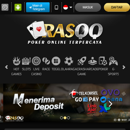
Main di
MASUK
DAFTAR
Telegram
HOT
SLOTS
LIVE
RACE
TOGEL
OLAHRAGA
CRASH
ARCADE
POKER
E-
PROMO
GAMES
CASINO
GAME
SPORTS