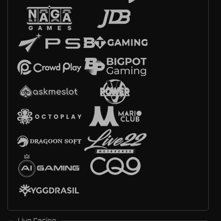
Live Casino