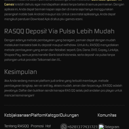
Games
terlebih dahulu agar mendapatkan akses tanpa batas di semua permainan. Dengan
aplikasi ini, Anda dapat bermain kapan saja dan di mana saja hanya menggunakan
perangkat mobile baik Android maupun ios. Untuk cara instal aplikasinya, Anda dapat
mengikuti panduan Download Apk di situs pkv games resmi.
RASQQ Deposit Via Pulsa Lebih Mudah
Dengan adanya metode pembayaran yang beragam, pemain dapat dengan mudah
melakukan transaksi baik itu deposit maupun withdraw. Untuk itu, RASQQ menyediakan
metode pembayaran yang aman dan fleksibel. seperti, Qris, Dana, OVO, Gopay, LinkAja,
Shopee Pay, semua jenis transfer Bank lokal Indonesia, serta deposit via pulsa tanpa
potongan untuk provider Telkomsel dan XL.
Kesimpulan
Jika Anda sedang mencari platform judi online yang terbukti membayar, metode
pembayaran lengkap, server anti lag, akses mudah, aman dan terpercaya, RASQQ adalah
jawabnya. Daftar dan buktikan sendiri kenapa RAS QQ selalu jadi andalan pro player untuk
mencari kemenangan!
Kebijaksanaan
Platform
Kategori
Dukungan
Komunitas
Tentang RASQQ
Promosi
Hot
+6281377431721
Telegram