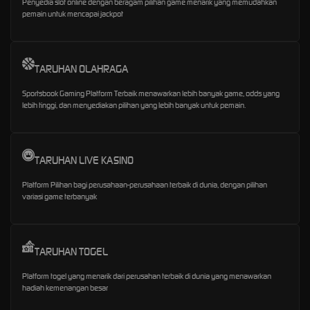
Penyedia slot online dengan beragam pilihan game menarik yang memudahkan
pemain untuk mencapai jackpot
TARUHAN OLAHRAGA
Sportsbook Gaming Platform Terbaik menawarkan lebih banyak game, odds yang
lebih tinggi, dan menyediakan pilihan yang lebih banyak untuk pemain.
TARUHAN LIVE KASINO
Platform Pilihan bagi perusahaan-perusahaan terbaik di dunia, dengan pilihan
variasi game terbanyak
TARUHAN TOGEL
Platform togel yang menarik dari perusahan terbaik di dunia yang menawarkan
hadiah kemenangan besar