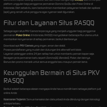
platform unggulan bagi penggemar permainan Domino QiuQiu dan Poker Online di
Indonesia. Oleh sebab itu, kami berkomitmen memberikan pelayanan terbaik dan aplikasi
(apk) yang ramah untuk pengguna agar nyaman saat digunakan.
Fitur dan Layanan Situs RASQQ
Sebagai agen situs PKV Games terpercaya yang menjadi unggulan bagi penggemar
permainan
Poker Online
di Indonesia, RASQQ menyediakan beberapa fitur utama untuk
memberikan kenyamanan di setiap permainan, berikut diantaranya:
Download apk
PKV Games
yang ringan, aman dan stabil.
Proses pendaftaran yang mudah dan dukungan link alternatif anti blokir.
Layanan pelanggan online 24 jam setiap hari untuk membantu pemain kapan saja.
Beragam jenis permainan kartu seperti
DominoQQ
,
BandarQ
,
Poker
, dan lainnya.
Bonus dan promo menarik untuk semua anggota baru maupun pemain lama.
Keunggulan Bermain di Situs PKV
RASQQ
Berikut adalah beberapa alasan mengapa Anda harus memilih kami sebagai platform judi
online Anda:
Keamanan Terjamin:
Semua transaksi dan data pribadi Anda dilindungi dengan teknologi
enkripsi terbaru.