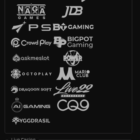
Live Casino