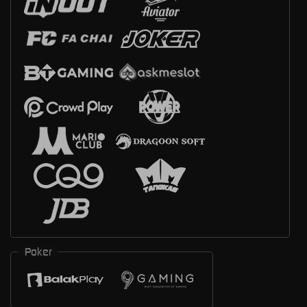
Poker