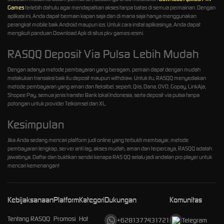
Games
terlebih dahulu agar mendapatkan akses tanpa batas di semua permainan. Dengan
aplikasi ini, Anda dapat bermain kapan saja dan di mana saja hanya menggunakan
perangkat mobile baik Android maupun ios. Untuk cara instal aplikasinya, Anda dapat
mengikuti panduan Download Apk di situs pkv games resmi.
RASQQ Deposit Via Pulsa Lebih Mudah
Dengan adanya metode pembayaran yang beragam, pemain dapat dengan mudah
melakukan transaksi baik itu deposit maupun withdraw. Untuk itu, RASQQ menyediakan
metode pembayaran yang aman dan fleksibel. seperti, Qris, Dana, OVO, Gopay, LinkAja,
Shopee Pay, semua jenis transfer Bank lokal Indonesia, serta deposit via pulsa tanpa
potongan untuk provider Telkomsel dan XL.
Kesimpulan
Jika Anda sedang mencari platform judi online yang terbukti membayar, metode
pembayaran lengkap, server anti lag, akses mudah, aman dan terpercaya, RASQQ adalah
jawabnya. Daftar dan buktikan sendiri kenapa RAS QQ selalu jadi andalan pro player untuk
mencari kemenangan!
Kebijaksanaan
Platform
Kategori
Dukungan
Komunitas
Tentang RASQQ
Promosi
Hot
+6281377431721
Telegram