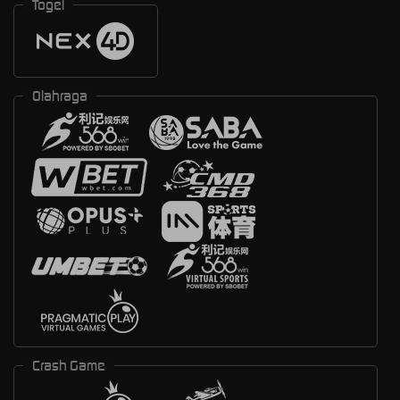
Togel
Olahraga
Crash Game