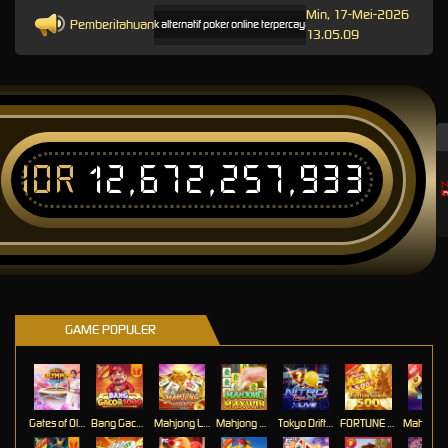
Min, 17-Mei-2026
Pemberitahuan
menyediakan informasi link alternatif poker online terpercaya dan relevan untuk pengguna pla
13.05.09
IDR
12,672,257,933
T
GAME POPULER
Gates of Olympus Roulette
Bang Gacor 1000
Mahjong Legend
Mahjong MaxWin
Tokyo Drift Nitro
FORTUNE GARUDA 500
Mahj