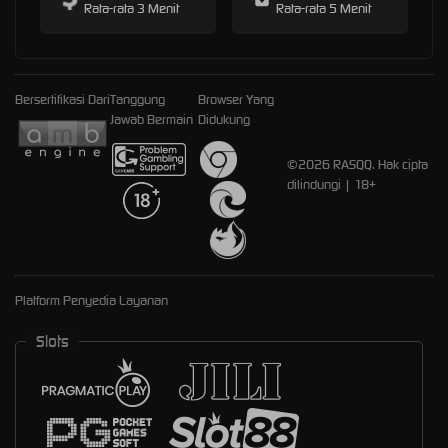
Rata-rata 3 Menit
Rata-rata 5 Menit
Bersertifikasi Dari
Tanggung
Browser Yang
Jawab Bermain
Didukung
©2026 RASQQ. Hak cipta
dilindungi | 18+
Platform Penyedia Layanan
Slots