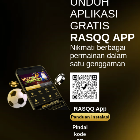
UNDUH
IDR
4,617,500.00
Sweet Bonanza 1000
APLIKASI
jaha****2
GRATIS
IDR
4,383,750.00
Gates of Olympus™
RASQQ APP
j****n
Nikmati berbagai
IDR
4,280,500.00
Sweet Bonanza 1000
permainan dalam
satu genggaman
jak****5
IDR
3,394,000.00
Mahjong Wins 2
su****4
IDR
2,619,600.00
Mahjong Wins 3 – Black
Scatter
RASQQ App
jaha****2
Panduan instalasi
IDR
2,369,000.00
Gates of Olympus™
Pindai
kode
jaha****2