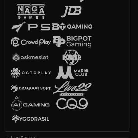
Live Casino