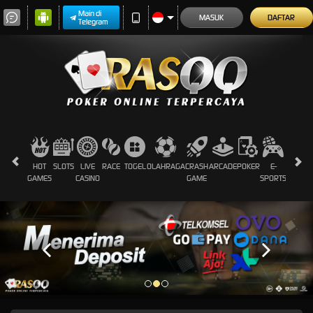
Main di
MASUK
DAFTAR
Telegram
HOT
SLOTS
LIVE
RACE
TOGEL
OLAHRAGA
CRASH
ARCADE
POKER
E-
PROMO
GAMES
CASINO
GAME
SPORTS