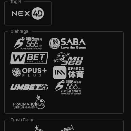
Togel
Olahraga
Crash Game