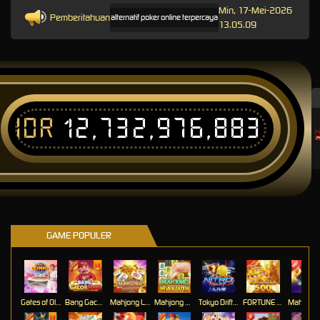
Min, 17-Mei-2026
Pemberitahuan
enyediakan informasi link alternatif poker online terpercaya dan relevan untuk pengguna platf
13.05.09
IDR
12,732,976,883
T
GAME POPULER
Gates of Olympus Roulette
Bang Gacor 1000
Mahjong Legend
Mahjong MaxWin
Tokyo Drift Nitro
FORTUNE GARUDA 500
Mahj