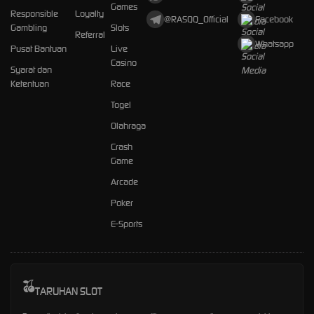
Games
Responsible
Loyalty
@RASQQ_Official
Facebook
Gambling
Slots
Referral
Whatsapp
Pusat Bantuan
Live
Casino
Syarat dan
Ketentuan
Race
Togel
Olahraga
Crash
Game
Arcade
Poker
E-Sports
TARUHAN SLOT