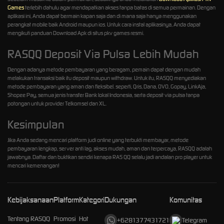
Games
terlebih dahulu agar mendapatkan akses tanpa batas di semua permainan. Dengan
aplikasi ini, Anda dapat bermain kapan saja dan di mana saja hanya menggunakan
perangkat mobile baik Android maupun ios. Untuk cara instal aplikasinya, Anda dapat
mengikuti panduan Download Apk di situs pkv games resmi.
RASQQ Deposit Via Pulsa Lebih Mudah
Dengan adanya metode pembayaran yang beragam, pemain dapat dengan mudah
melakukan transaksi baik itu deposit maupun withdraw. Untuk itu, RASQQ menyediakan
metode pembayaran yang aman dan fleksibel. seperti, Qris, Dana, OVO, Gopay, LinkAja,
Shopee Pay, semua jenis transfer Bank lokal Indonesia, serta deposit via pulsa tanpa
potongan untuk provider Telkomsel dan XL.
Kesimpulan
Jika Anda sedang mencari platform judi online yang terbukti membayar, metode
pembayaran lengkap, server anti lag, akses mudah, aman dan terpercaya, RASQQ adalah
jawabnya. Daftar dan buktikan sendiri kenapa RAS QQ selalu jadi andalan pro player untuk
mencari kemenangan!
Kebijaksanaan
Platform
Kategori
Dukungan
Komunitas
Tentang RASQQ
Promosi
Hot
+6281377431721
Telegram