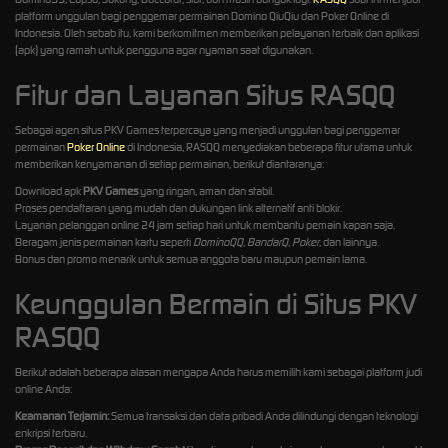
platform unggulan bagi penggemar permainan Domino QiuQiu dan Poker Online di
Indonesia. Oleh sebab itu, kami berkomitmen memberikan pelayanan terbaik dan aplikasi
(apk) yang ramah untuk pengguna agar nyaman saat digunakan.
Fitur dan Layanan Situs RASQQ
Sebagai agen situs PKV Games terpercaya yang menjadi unggulan bagi penggemar
permainan
Poker Online
di Indonesia, RASQQ menyediakan beberapa fitur utama untuk
memberikan kenyamanan di setiap permainan, berikut diantaranya:
Download apk
PKV Games
yang ringan, aman dan stabil.
Proses pendaftaran yang mudah dan dukungan link alternatif anti blokir.
Layanan pelanggan online 24 jam setiap hari untuk membantu pemain kapan saja.
Beragam jenis permainan kartu seperti
DominoQQ
,
BandarQ
,
Poker
, dan lainnya.
Bonus dan promo menarik untuk semua anggota baru maupun pemain lama.
Keunggulan Bermain di Situs PKV
RASQQ
Berikut adalah beberapa alasan mengapa Anda harus memilih kami sebagai platform judi
online Anda:
Keamanan Terjamin:
Semua transaksi dan data pribadi Anda dilindungi dengan teknologi
enkripsi terbaru.