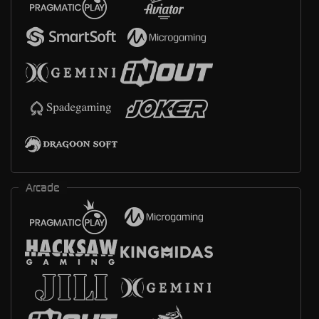
Arcade