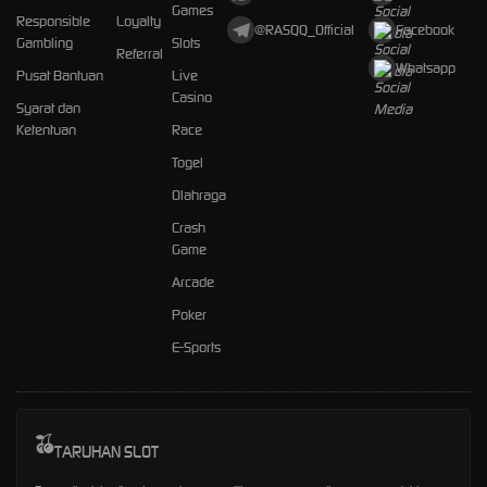
Games
Responsible
Loyalty
@RASQQ_Official
Facebook
Gambling
Slots
Referral
Whatsapp
Pusat Bantuan
Live
Casino
Syarat dan
Ketentuan
Race
Togel
Olahraga
Crash
Game
Arcade
Poker
E-Sports
TARUHAN SLOT