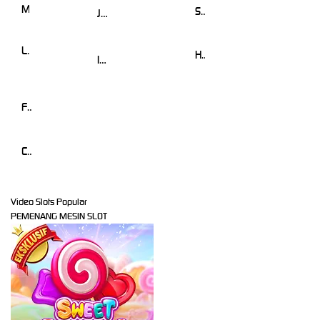
Mahjong Magic
SuperNiubiDeluxe
JUNGLE BANG BANG
Lucky Neko
Hot Hot Nexus
Insect Paradise
Fiery Sevens
Candy Rush Wilds
Video Slots Popular
PEMENANG MESIN SLOT