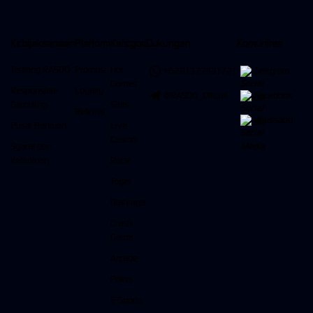
Kebijaksanaan
Platform
Kategori
Dukungan
Komunitas
Tentang RASQQ
Promosi
Hot
+6281377431721
Telegram
Games
Responsible
Loyalty
@RASQQ_Official
Facebook
Gambling
Slots
Referral
Whatsapp
Pusat Bantuan
Live
Casino
Syarat dan
Ketentuan
Race
Togel
Olahraga
Crash
Game
Arcade
Poker
E-Sports