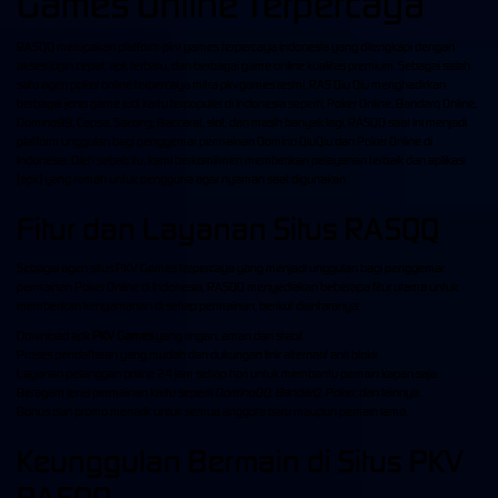
Games Online Terpercaya
RASQQ merupakan platform pkv games terpercaya indonesia yang dilengkapi dengan
akses login cepat, apk terbaru, dan berbagai game online kualitas premium. Sebagai salah
satu agen poker online terpercaya mitra pkvgames resmi, RAS Qiu Qiu menghadirkan
berbagai jenis game judi kartu terpopuler di Indonesia seperti; Poker Online, Bandarq Online,
Domino99, Capsa, Sakong, Baccarat, slot, dan masih banyak lagi.
RASQQ
saat ini menjadi
platform unggulan bagi penggemar permainan Domino QiuQiu dan Poker Online di
Indonesia. Oleh sebab itu, kami berkomitmen memberikan pelayanan terbaik dan aplikasi
(apk) yang ramah untuk pengguna agar nyaman saat digunakan.
Fitur dan Layanan Situs RASQQ
Sebagai agen situs PKV Games terpercaya yang menjadi unggulan bagi penggemar
permainan
Poker Online
di Indonesia, RASQQ menyediakan beberapa fitur utama untuk
memberikan kenyamanan di setiap permainan, berikut diantaranya:
Download apk
PKV Games
yang ringan, aman dan stabil.
Proses pendaftaran yang mudah dan dukungan link alternatif anti blokir.
Layanan pelanggan online 24 jam setiap hari untuk membantu pemain kapan saja.
Beragam jenis permainan kartu seperti
DominoQQ
,
BandarQ
,
Poker
, dan lainnya.
Bonus dan promo menarik untuk semua anggota baru maupun pemain lama.
Keunggulan Bermain di Situs PKV
RASQQ