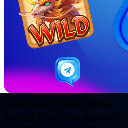
RASQQ: Link Login Apk PKV Games Online Terpercaya
RASQQ: Link Login Apk PKV