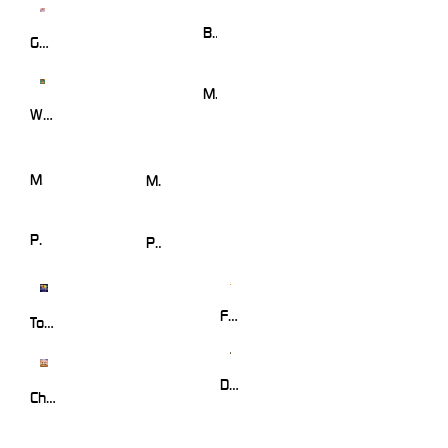
Bang Gacor 1000
Gates of Olympus Roulette
Mahjong Ways
Wukong - Black Scatter
Mahjong Legend
Mahjong MaxWin
Poker Win
Pirate Quest 1000
FORTUNE GARUDA 500
Tokyo Drift Nitro
Duck Hunters
Chinese New Year Moreways