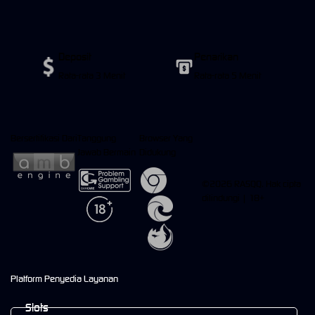
Deposit
Penarikan
Rata-rata 3 Menit
Rata-rata 5 Menit
Bersertifikasi Dari
Tanggung
Browser Yang
Jawab Bermain
Didukung
©2026 RASQQ. Hak cipta
dilindungi | 18+
Platform Penyedia Layanan
Slots