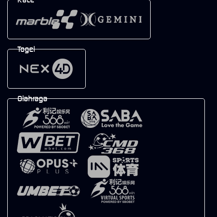
Togel
Olahraga