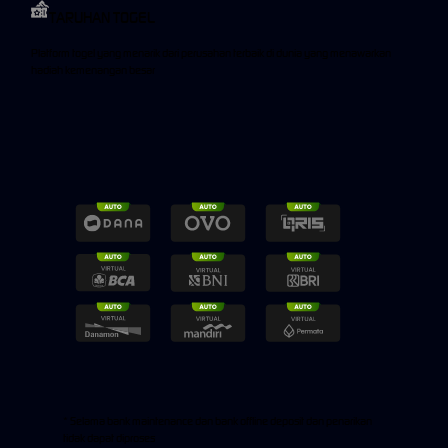
TARUHAN TOGEL
Platform togel yang menarik dari perusahan terbaik di dunia yang menawarkan
hadiah kemenangan besar
* Selama bank maintenance dan bank offline deposit dan penarikan
tidak dapat diproses