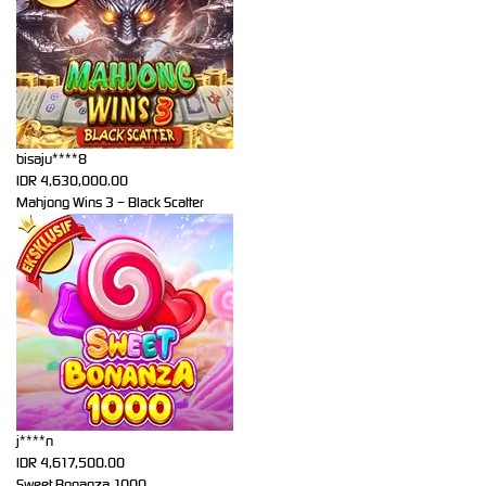
bisaju****8
IDR
4,630,000.00
Mahjong Wins 3 – Black Scatter
j****n
IDR
4,617,500.00
Sweet Bonanza 1000