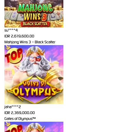
su****4
IDR
2,619,600.00
Mahjong Wins 3 – Black Scatter
jaha****2
IDR
2,369,000.00
Gates of Olympus™