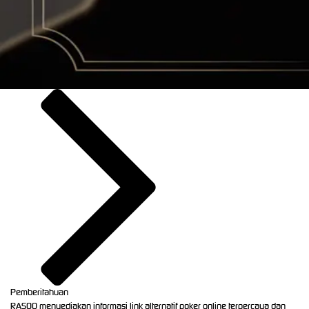
Pemberitahuan
RASQQ menyediakan informasi link alternatif poker online terpercaya dan