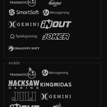
Arcade