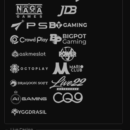
Live Casino