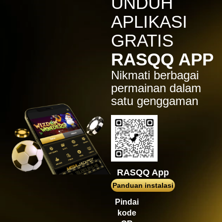
UNDUH
IDR
4,617,500.00
Sweet Bonanza 1000
APLIKASI
jaha****2
GRATIS
IDR
4,383,750.00
Gates of Olympus™
RASQQ APP
j****n
Nikmati berbagai
IDR
4,280,500.00
Sweet Bonanza 1000
permainan dalam
satu genggaman
jak****5
IDR
3,394,000.00
Mahjong Wins 2
su****4
IDR
2,619,600.00
Mahjong Wins 3 – Black
Scatter
RASQQ App
jaha****2
Panduan instalasi
IDR
2,369,000.00
Gates of Olympus™
Pindai
kode
jaha****2