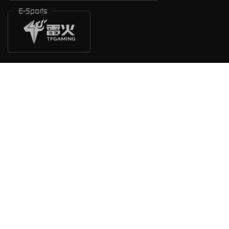
E-Sports