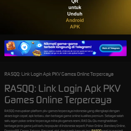
QR
IDR
2,200,500.00
Gates of Olympus™
untuk
Unduh
Android
APK
RASQQ: Link Login Apk PKV Games Online Terpercaya
RASQQ: Link Login Apk PKV
Games Online Terpercaya
RASQQ merupakan platform pkv games terpercaya indonesia yang dilengkapi dengan
akses login cepat, apk terbaru, dan berbagai game online kualitas premium. Sebagai salah
satu agen poker online terpercaya mitra pkvgames resmi, RAS Qiu Qiu menghadirkan
berbagai jenis game judi kartu terpopuler di Indonesia seperti; Poker Online, Bandarq Online,
Domino99, Capsa, Sakong, Baccarat, slot, dan masih banyak lagi.
RASQQ
saat ini menjadi